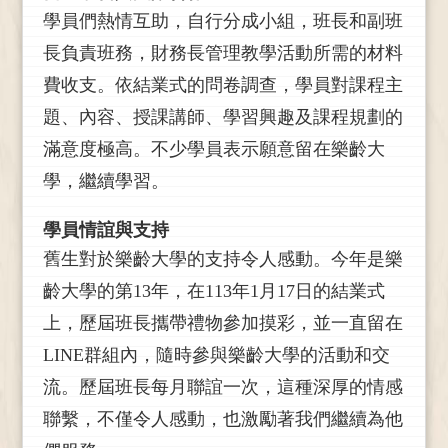
學員們熱情互助，自行分成小組，班長和副班
長負責班務，財務長管理教學活動所需的材料
費收支。依
結業式的問卷調查，學員對課程主
題、內容、授課講師、學習興趣及課程規劃的
滿意度極高。不少學員表示願意留在樂齡大
學，繼續學習。
學員情誼與支持
舊生對於樂齡大學的支持令人感動。今年是樂
齡大學的第
13
年，在
113
年
1
月
17
日的結業式
上，歷屆班長攜帶禮物參加摸彩，並一直留在
LINE
群組內，隨時參與樂齡大學的活動和交
流。歷屆班長每月聯誼一次，這種深厚的情感
聯繫，不僅令人感動，也激勵著我們繼續為他