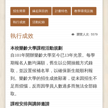
:::
招生簡章
緣起與目的
計畫特色
教學環境設施
執行成效
活動紀錄
執行成效
瀏覽人次:
5579
本校樂齡大學課程活動規劃
自
101
年開辦樂齡大學至今已
13
年光景。每學
期報名人數均滿額，舊生以公開抽籤方式錄
取，並設置候補名單，以確保新生能順利報
到。樂齡大學的招生成效顯著，從未因招生不
足而煩惱，反而因學員人數過多而無法全部錄
取。
課程安排與講師邀請