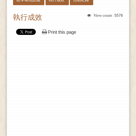
執行成效
View count:
5576
Print this page