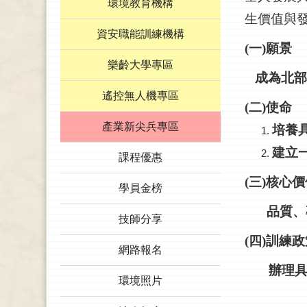
環境教育機構
生價值與
資安職能訓練機構
(
一
)
願景
樂齡大學專區
成為北部
遙控無人機專區
(
二
)
使命
產業新尖兵專區
培養
建立
課程優惠
(
三
)
核心價
學員金榜
品質、
技師分享
(
四
)
訓練政
網路報名
辦理
環境照片