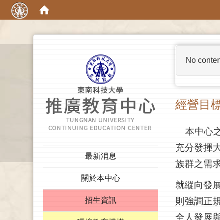
:::
No conten
經營目
本中心
充分發揮
:::
最新消息
族群之需
關於本中心
就縱向發
招生資訊
則強調正
全人發展