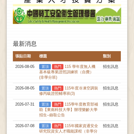
最新消息
張貼日期
標題
類別
2026-08-05
115 學年度無人機
招生訊息
置頂
熱門
基本級專業證照訓練班（自費）
(非學分班)
2026-08-05
115年度冷凍空調裝
招生訊息
置頂
熱門
修丙級證照輔導班(3)
2026-07-31
115學年度教育部補
招生訊息
置頂
熱門
助【東南科技大學】辦理樂齡大學
招生--錄取公告
2026-07-08
115年國家資通安全
招生訊息
置頂
熱門
研究院資安人才職能課程（非學分