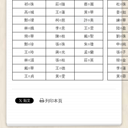
祁○珠
莊○隨
蔡○麗
杜○珠
高○城
王○蓮
黃○華
姜○如
鄭○璦
柯○慈
許○美
練○華
林○娥
李○意
王○雲
陸○盈
簡○華
陳○枝
戴○聖
劉○珠
鄭○珍
張○珠
朱○瓊
申○純
王○玲
蔣○光
孟○蘭
張○子
林○湄
張○桂
莊○英
韓○金
戴○華
王○德
李○蓮
王○貞
黃○雯
黃○蓉
列印本頁