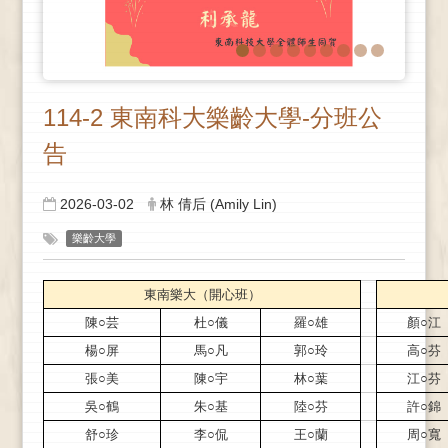
114-2 東南科大樂齡大學-分班公
告
2026-03-02
林 倩后 (Amily Lin)
樂齡大學
東南樂大（開心班）
陳○芸
杜○儀
羅○雄
顏○江
楊○屏
馬○凡
郭○玲
高○芬
張○美
陳○宇
林○葉
江○芬
吳○鶴
朱○基
陸○芬
許○錦
舒○珍
李○侃
王○蘭
周○寬