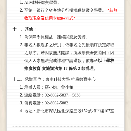
ATM轉帳繳交學費。
至第一銀行全省各地分行櫃檯繳款繳交學費。
*恕無
收取現金及信用卡繳納方式*
十一、其他：
為保障學員權益，謝絕試聽及旁聽。
報名人數過多之班別，依報名之先後順序決定錄取
之順序。若因故無法開課，所繳學費全數退回；因
個人因素無法完成課程申請退款，依
專科以上學校
推廣教育
實施辦法第
17
條第
2
款辦理
。
十二、承辦單位：東南科技大學 推廣教育中心
承辦人員：羅小姐
、曾小姐
連絡電話：02-8662-5837、5838
傳真電話：02-8662-5882
地址：新北市深坑區北深路三段152號和平樓107室