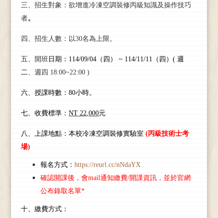
三、招生對象：欲增進冷凍空調裝修丙級知識及操作技巧
者
。
四、招生人數：以30名為上限。
五、開班
日期：114/09/04
（
四
）
~ 114/11/11
（四）
( 週
二
、週四 18:00~22:00
)
六、
授課時數：
80
小時。
七、收費標準：
NT 22,000
元
八、上課地點：本校冷凍空調裝修實驗室
(
丙級技術士考
場)
報名方式：
https://reurl.cc/nNdaYX
確認開課後，會mail
通知繳費
/
開課資訊，並於官網
公布錄取名單*
十、繳費方式：