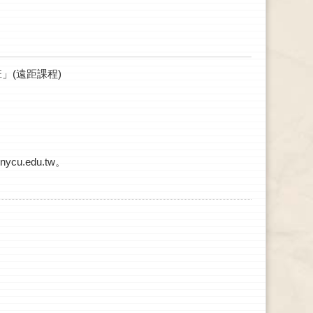
」(遠距課程)
u.edu.tw。