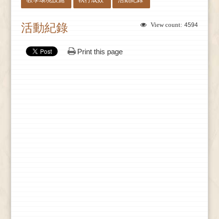
活動紀錄
View count:
4594
Print this page