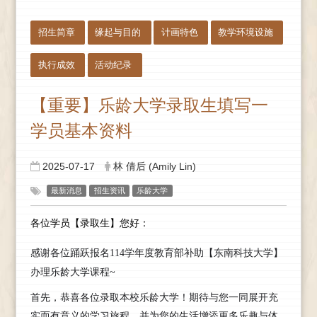
:::
招生简章
缘起与目的
计画特色
教学环境设施
执行成效
活动纪录
【重要】乐龄大学录取生填写一
学员基本资料
2025-07-17
林 倩后 (Amily Lin)
最新消息
招生资讯
乐龄大学
各位学员【录取生】您好：
感谢各位踊跃报名114学年度教育部补助【东南科技大学】
办理乐龄大学课程~
首先，恭喜各位录取本校乐龄大学！期待与您一同展开充
实而有意义的学习旅程，并为您的生活增添更多乐趣与体