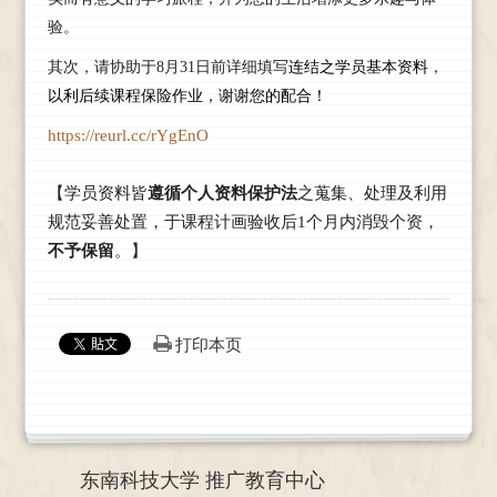
验。
其次，请协助于8月31日前详细填写
连结之学员基本资料
，
以利后续课程保险作业，谢谢您的配合！
https://reurl.cc/rYgEnO
【学员资料皆
遵循个人资料保护法
之蒐集、处理及利用
规范妥善处置，于课程计画验收后1个月内消毁个资，
不予保留
。】
打印本页
东南科技大学 推广教育中心